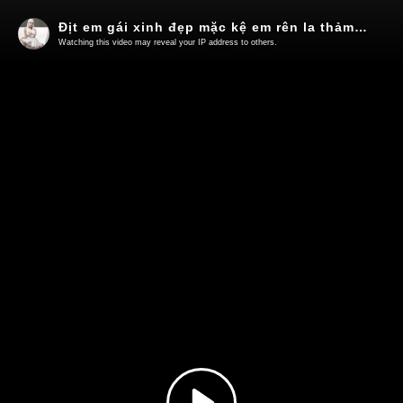
Địt em gái xinh đẹp mặc kệ em rên la thảm thiết cực ngon
Watching this video may reveal your IP address to others.