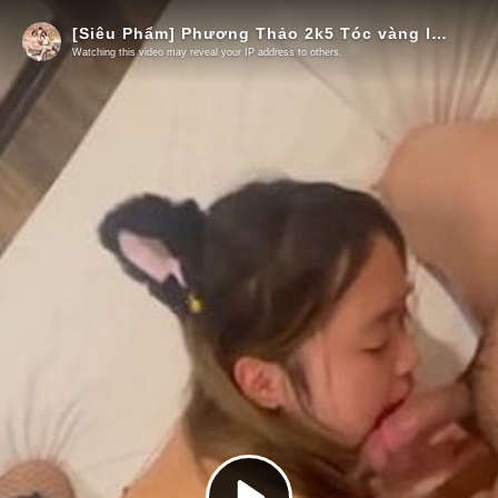
[Siêu Phẩm] Phương Thảo 2k5 Tóc vàng lộ full clip Gangbang Cân 5 bắn nước rên la thảm thiết giọng rên siêu dâm đĩ Part 4
Watching this video may reveal your IP address to others.